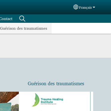
Français
Select your langua
Contact
Guérison des traumatismes
Guérison des traumatismes